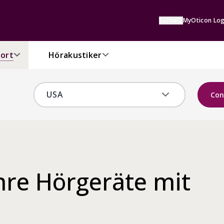
Suche
MyOticon Log
ort
Hörakustiker
Con
hre Hörgeräte mit