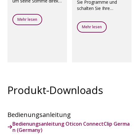
um seine Stimme direkt
Sie Programme und
in Ihren Hörsystemen zu
schalten Sie Ihre
hören.
Hörsysteme stumm –
Mehr lesen
alles aus der Ferne.
Mehr lesen
Produkt-Downloads
Bedienungsanleitung
Bedienungsanleitung Oticon ConnectClip Germa
n (Germany)