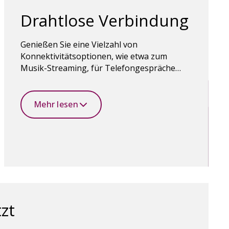
Drahtlose Verbindung
Genießen Sie eine Vielzahl von
Konnektivitätsoptionen, wie etwa zum
Musik-Streaming, für Telefongespräche
oder die Verwendung der Oticon Companion
App zur Steuerung von Hörgeräten. Die
Bluetooth-Wireless-Technologie macht es
Mehr lesen
möglich.
zt