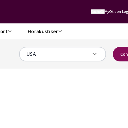
Suche
MyOticon Log
ort
Hörakustiker
Con