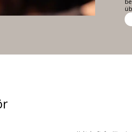
be
üb
ör