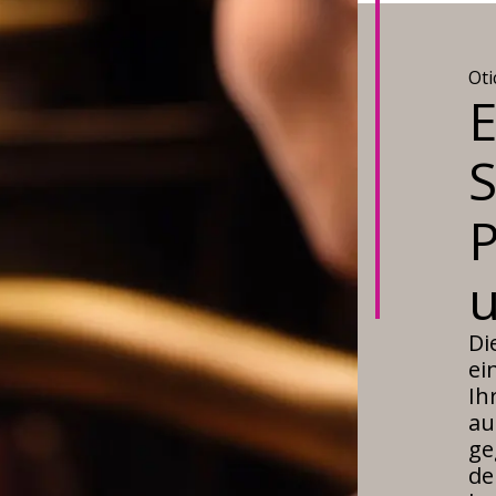
Ot
E
S
P
Di
ei
Ih
au
ge
de