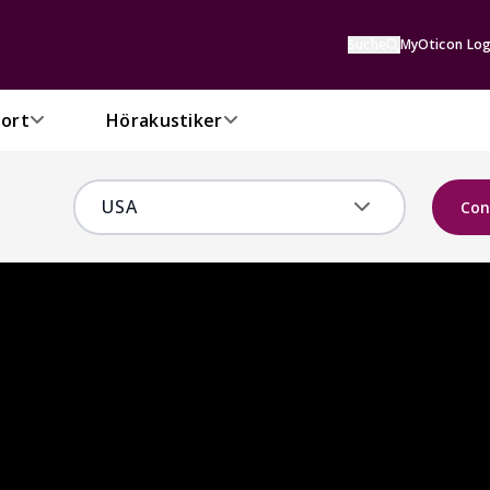
Suche
MyOticon Log
ort
Hörakustiker
Con