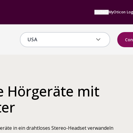
Suche
MyOticon Log
Con
e Hörgeräte mit
ter
eräte in ein drahtloses Stereo-Headset verwandeln