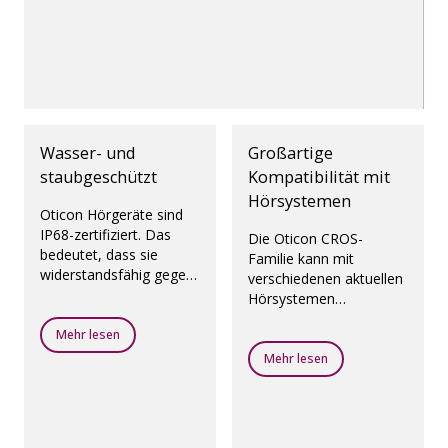
Wasser- und
Großartige
staubgeschützt
Kompatibilität mit
Hörsystemen
Oticon Hörgeräte sind
IP68-zertifiziert. Das
Die Oticon CROS-
bedeutet, dass sie
Familie kann mit
widerstandsfähig gegen
verschiedenen aktuellen
Feuchtigkeit und Staub
Hörsystemen
sind.
zusammen genutzt
Mehr lesen
werden, damit Sie die
für sich beste Lösung
Mehr lesen
erhalten.