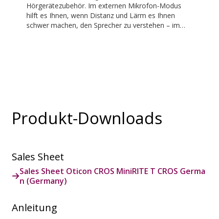
Hörgerätezubehör. Im externen Mikrofon-Modus
hilft es Ihnen, wenn Distanz und Lärm es Ihnen
schwer machen, den Sprecher zu verstehen – im
Klassenzimmer, in Arbeitssituationen, beim Sport
und vielem mehr. EduMic kann auch über eine
standardmäßige 3,5-mm-Kopfhörerbuchse an
Geräte angeschlossen werden, um Audio kabellos
an Oticon Bluetooth-Hörgeräte zu übertragen. Es
kann zudem Audio aus öffentlichen
Ringschleifensystemen empfangen.
Produkt-Downloads
Sales Sheet
Sales Sheet Oticon CROS MiniRITE T CROS Germa
n (Germany)
Anleitung