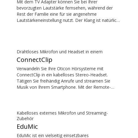
Mit dem TV Adapter können Sie bei Ihrer
bevorzugten Lautstärke fernsehen, während der
Rest der Familie eine für sie angenehme
Lautstärkeneinstellung nutzt. Der Klang ist natürlich
und voll – ohne Verzögerungen, so dass der Ton mit
dem Bild auf Ihrem Fernsehbildschirm
übereinstimmt.
Drahtloses Mikrofon und Headset in einem
ConnectClip
Verwandeln Sie Ihre Oticon Hörsysteme mit
ConnectClip in ein kabelloses Stereo-Headset.
Tätigen Sie freihändig Anrufe und streamen Sie
Musik von Ihrem Smartphone. Mit der Remote-
Mikrofonfunktion können Sie aus der Ferne einem
Sprecher zuhören. Sie können ConnectClip sogar als
diskrete Fernbedienung für Ihre Hörsysteme nutzen.
Kabelloses externes Mikrofon und Streaming-
Zubehör
EduMic
EduMic ist ein vielseitig einsetzbares