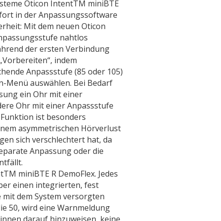
ysteme Oticon IntentTM miniBTE
fort in der Anpassungssoftware
erheit: Mit dem neuen Oticon
npassungsstufe nahtlos
hrend der ersten Verbindung
 „Vorbereiten“, indem
chende Anpassstufe (85 oder 105)
n-Menü auswählen. Bei Bedarf
ung ein Ohr mit einer
ere Ohr mit einer Anpassstufe
 Funktion ist besonders
 einem asymmetrischen Hörverlust
en sich verschlechtert hat, da
separate Anpassung oder die
tfällt.
ntTM miniBTE R DemoFlex. Jedes
r einen integrierten, fest
e mit dem System versorgten
 die 50, wird eine Warnmeldung
:innen darauf hinzuweisen, keine