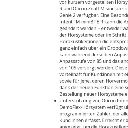
vor kurzem vorgestellten Hörs
R und Oticon ZealTM sind ab so
Genie 2 verfügbar. Eine Besond
IntentTM miniBTE R kann die A
geändert werden – entweder wä
der Hörsysteme oder im Schritt
Hörakustiker:innen die entspre
ganz einfach über ein Dropdow
kann während derselben Anpass
Anpassstufe von 85 und das and
von 105 versorgt werden. Diese
vorteilhaft für Kund:innen mit
sowie für jene, deren Hörvermög
dank der neuen Funktion eine 
Bestellung neuer Hörsysteme en
Unterstützung von Oticon Inte
DemoFlex-Hörsystem verfügt übe
programmierten Zähler, der all
Kund:innen erfasst. Erreicht er
angezeigt, um die Hörakustiker