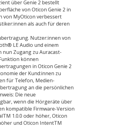
ient über Genie 2 bestellt
berfläche von Oticon Genie 2 in
n von MyOticon verbessert
tiker:innen als auch für deren
bertragung. Nutzer:innen von
oth® LE Audio und einem
 nun Zugang zu Auracast-
 Funktion können
ertragungen in Oticon Genie 2
utonomie der Kund:innen zu
en für Telefon, Medien-
bertragung an die persönlichen
nweis: Die neue
ügbar, wenn die Hörgeräte über
en kompatible Firmware-Version
ealTM 1.0.0 oder höher, Oticon
 höher und Oticon IntentTM