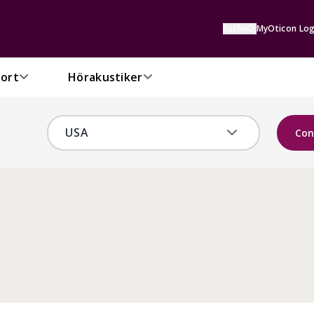
Suche
MyOticon Log
ort
Hörakustiker
Con