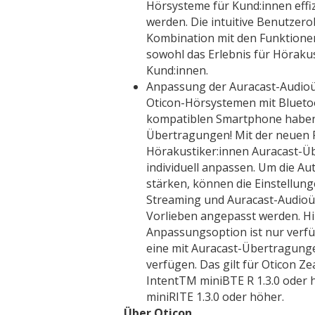
Hörsysteme für Kund:innen effiz
werden. Die intuitive Benutzero
Kombination mit den Funktione
sowohl das Erlebnis für Hörakus
Kund:innen.
Anpassung der Auracast-Audioü
Oticon-Hörsystemen mit Blueto
kompatiblen Smartphone haben
Übertragungen! Mit der neuen
Hörakustiker:innen Auracast-Üb
individuell anpassen. Um die A
stärken, können die Einstellung
Streaming und Auracast-Audioü
Vorlieben angepasst werden. Hi
Anpassungsoption ist nur verf
eine mit Auracast-Übertragung
verfügen. Das gilt für Oticon Z
IntentTM miniBTE R 1.3.0 oder
miniRITE 1.3.0 oder höher.
Über Oticon