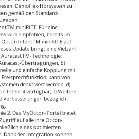
 diesem DemoFlex-Hörsystem zu
ssen gemäß den Standard-
zugeben.
entTM miniRITE. Für eine
ms wird empfohlen, bereits im
e Oticon IntentTM miniRITE auf
Dieses Update bringt eine Vielzahl
) AuracastTM-Technologie:
 Auracast-Übertragungen, b)
chnelle und einfache Kopplung mit
 Freisprechfunktion: kann von
ystemen deaktiviert werden, d)
con Intent 4 verfügbar, e) Weitere
e Verbesserungen bezüglich
ng.
ie 2. Das MyOticon-Portal bietet
griff auf alle ihre Oticon-
ließlich eines optimierten
e. Dank der Integration können