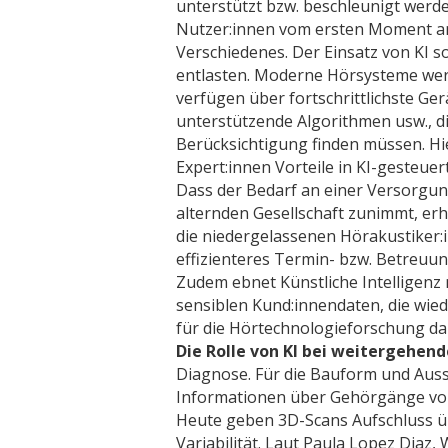
unterstützt bzw. beschleunigt werden
Nutzer:innen vom ersten Moment a
Verschiedenes. Der Einsatz von KI s
entlasten. Moderne Hörsysteme werd
verfügen über fortschrittlichste G
unterstützende Algorithmen usw., d
Berücksichtigung finden müssen. Hi
Expert:innen Vorteile in KI-gesteue
Dass der Bedarf an einer Versorgu
alternden Gesellschaft zunimmt, erh
die niedergelassenen Hörakustiker:i
effizienteres Termin- bzw. Betreu
Zudem ebnet Künstliche Intelligen
sensiblen Kund:innendaten, die wie
für die Hörtechnologieforschung dar
Die Rolle von KI bei weitergehen
Diagnose. Für die Bauform und Auss
Informationen über Gehörgänge vo
Heute geben 3D-Scans Aufschluss ü
Variabilität. Laut Paula Lopez Diaz, 