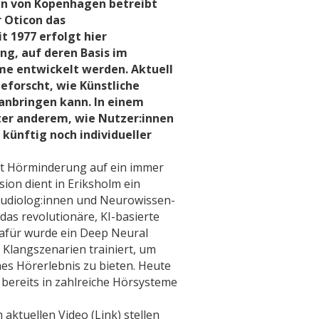
en von Kopenhagen betreibt
 Oticon das
t 1977 erfolgt hier
ng, auf deren Basis im
e entwickelt werden. Aktuell
geforscht, wie Künstliche
oranbringen kann. In einem
ter anderem, wie Nutzer:innen
künftig noch individueller
t Hörminderung auf ein immer
ion dient in Eriksholm ein
udiolog:innen und Neurowissen-
 das revolutionäre, KI-basierte
afür wurde ein Deep Neural
 Klangszenarien trainiert, um
hes Hörerlebnis zu bieten. Heute
 bereits in zahlreiche Hörsysteme
m aktuellen Video (Link) stellen