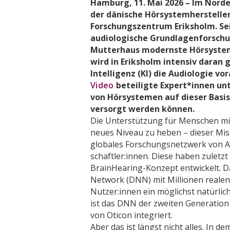
Hamburg, 11. Mai 2026 – Im Nord
der dänische Hörsystemhersteller
Forschungszentrum Eriksholm. Sei
audiologische Grundlagenforschu
Mutterhaus modernste Hörsystem
wird in Eriksholm intensiv daran 
Intelligenz (KI) die Audiologie v
Video
beteiligte Expert*innen un
von Hörsystemen auf dieser Basis 
versorgt werden können.
Die Unterstützung für Menschen mi
neues Niveau zu heben – dieser Miss
globales Forschungsnetzwerk von A
schaftler:innen. Diese haben zuletzt
BrainHearing-Konzept entwickelt. D
Network (DNN) mit Millionen realen
Nutzer:innen ein möglichst natürlic
ist das DNN der zweiten Generation
von Oticon integriert.
Aber das ist längst nicht alles. In de