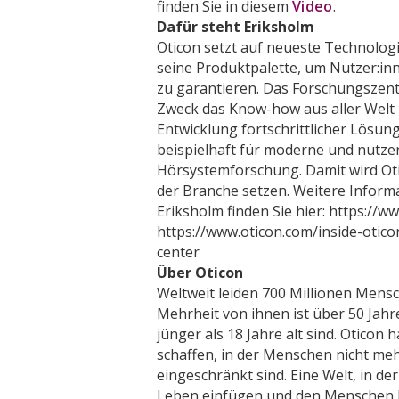
finden Sie in diesem
Video
.
Dafür steht Eriksholm
Oticon setzt auf neueste Technologi
seine Produktpalette, um Nutzer:in
zu garantieren. Das Forschungszent
Zweck das Know-how aus aller Welt
Entwicklung fortschrittlicher Lösun
beispielhaft für moderne und nutzer
Hörsystemforschung. Damit wird Ot
der Branche setzen. Weitere Infor
Eriksholm finden Sie hier: https://w
https://www.oticon.com/inside-otic
center
Über Oticon
Weltweit leiden 700 Millionen Mensc
Mehrheit von ihnen ist über 50 Jahr
jünger als 18 Jahre alt sind. Oticon h
schaffen, in der Menschen nicht me
eingeschränkt sind. Eine Welt, in de
Leben einfügen und den Menschen he