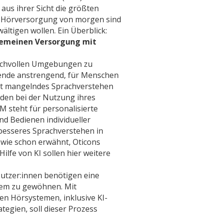
aus ihrer Sicht die größten
r Hörversorgung von morgen sind
wältigen wollen. Ein Überblick:
lgemeinen Versorgung mit
uschvollen Umgebungen zu
rende anstrengend, für Menschen
ist mangelndes Sprachverstehen
den bei der Nutzung ihres
 steht für personalisierte
nd Bedienen individueller
besseres Sprachverstehen in
wie schon erwähnt, Oticons
Hilfe von KI sollen hier weitere
utzer:innen benötigen eine
stem zu gewöhnen. Mit
en Hörsystemen, inklusive KI-
egien, soll dieser Prozess