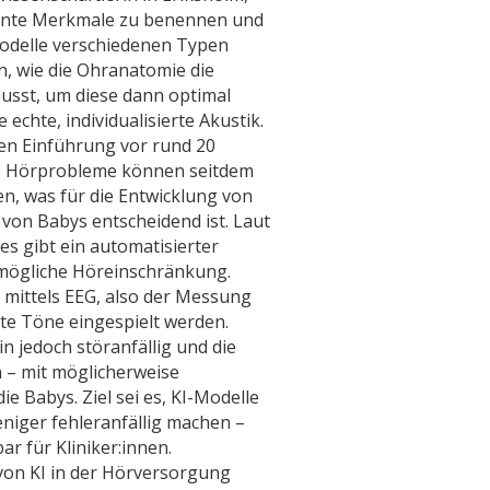
evante Merkmale zu benennen und
odelle verschiedenen Typen
n, wie die Ohranatomie die
lusst, um diese dann optimal
 echte, individualisierte Akustik.
n Einführung vor rund 20
r. Hörprobleme können seitdem
n, was für die Entwicklung von
von Babys entscheidend ist. Laut
es gibt ein automatisierter
e mögliche Höreinschränkung.
 mittels EEG, also der Messung
te Töne eingespielt werden.
in jedoch störanfällig und die
n – mit möglicherweise
 Babys. Ziel sei es, KI-Modelle
eniger fehleranfällig machen –
r für Kliniker:innen.
 von KI in der Hörversorgung