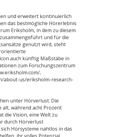
en und erweitert kontinuierlich
nen das bestmögliche Hörerlebnis
rum Eriksholm, in dem zu diesem
 zusammengeführt und für die
gsansätze genutzt wird, steht
orientierte
icon auch künftig Maßstäbe in
mationen zum Forschungszentrum
ww.eriksholm.com/,
on/about-us/eriksholm-research-
hen unter Hörverlust. Die
e alt, während acht Prozent
at die Vision, eine Welt zu
hr durch Hörverlust
r sich Hörsysteme nahtlos in das
lfen, ihr volles Potenzial