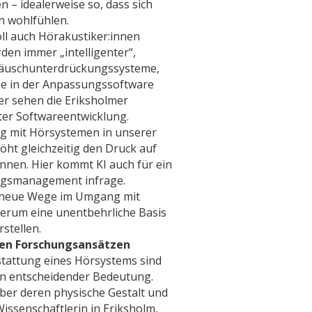
 – idealerweise so, dass sich
n wohlfühlen.
oll auch Hörakustiker:innen
en immer „intelligenter“,
eräuschunterdrückungssysteme,
ie in der Anpassungssoftware
er sehen die Eriksholmer
rter Softwareentwicklung.
ng mit Hörsystemen in unserer
öht gleichzeitig den Druck auf
nnen. Hier kommt KI auch für ein
ungsmanagement infrage.
z neue Wege im Umgang mit
derum eine unentbehrliche Basis
stellen.
den Forschungsansätzen
tattung eines Hörsystems sind
n entscheidender Bedeutung.
ber deren physische Gestalt und
Wissenschaftlerin in Eriksholm,