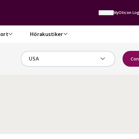
Suche
MyOticon Log
ort
Hörakustiker
Con